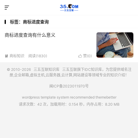

标签：商标进度查询
商标进度查询有什么意义
商标知识
阅读(1830)
赞(
0
)


© 2010-2026
三五互联知识库
三五互联
旗下IDC知识库，为您提供域名注
册,企业邮箱,虚拟主机,云服务器,云计算,网站建设等领域专业的知识介绍！
闽ICP备2023011970号
wordpress template system recommended
themebetter
请求次数：42 次，加载用时：0.154 秒，内存占用：8.20 MB