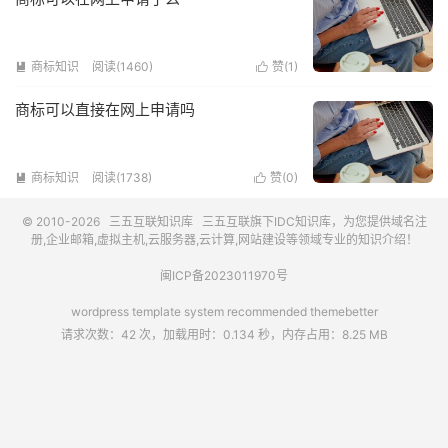
商标知识
阅读(1460)
赞(
1
)


商标可以直接在网上申请吗
商标知识
阅读(1738)
赞(
0
)


© 2010-2026
三五互联知识库
三五互联
旗下IDC知识库，为您提供域名注
册,企业邮箱,虚拟主机,云服务器,云计算,网站建设等领域专业的知识介绍！
闽ICP备2023011970号
wordpress template system recommended
themebetter
请求次数：42 次，加载用时：0.134 秒，内存占用：8.25 MB