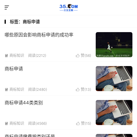

标签：商标申请
哪些原因会影响商标申请的成功率
商标知识
阅读(2212)
赞(
56
)


商标申请
商标知识
阅读(2480)
赞(
13
)


商标申请44类类别
商标知识
阅读(4566)
赞(
15
)


商标申请缴费按类别还是