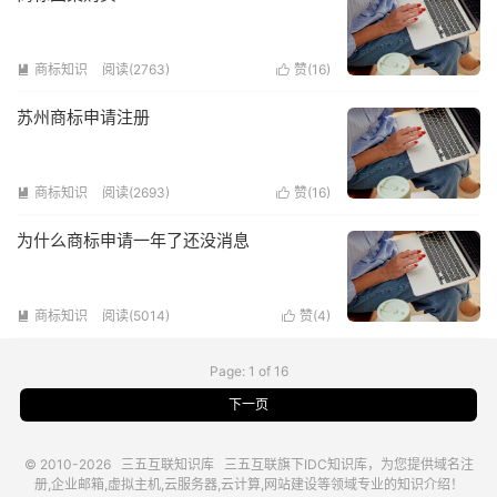
商标知识
阅读(2763)
赞(
16
)


苏州商标申请注册
商标知识
阅读(2693)
赞(
16
)


为什么商标申请一年了还没消息
商标知识
阅读(5014)
赞(
4
)


Page: 1 of 16
下一页
© 2010-2026
三五互联知识库
三五互联
旗下IDC知识库，为您提供域名注
册,企业邮箱,虚拟主机,云服务器,云计算,网站建设等领域专业的知识介绍！