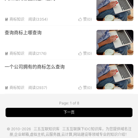
商标知识
阅读(3354)
赞(
0
)


查询商标上哪查询
商标知识
阅读(2176)
赞(
0
)


一个公司拥有的商标怎么查询
商标知识
阅读(2937)
赞(
0
)


Page: 1 of 8
下一页
© 2010-2026
三五互联知识库
三五互联
旗下IDC知识库，为您提供域名注
册,企业邮箱,虚拟主机,云服务器,云计算,网站建设等领域专业的知识介绍！