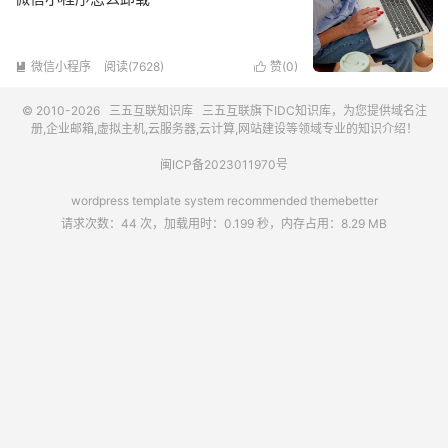
微信小程序
阅读(7628)
赞(
0
)


© 2010-2026
三五互联知识库
三五互联
旗下IDC知识库，为您提供域名注
册,企业邮箱,虚拟主机,云服务器,云计算,网站建设等领域专业的知识介绍！
闽ICP备2023011970号
wordpress template system recommended
themebetter
请求次数：44 次，加载用时：0.199 秒，内存占用：8.29 MB