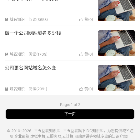
域名知识
阅读(3658)
赞(
0
)


做一个公司网站域名多少钱
域名知识
阅读(1709)
赞(
0
)


公司更名网站域名怎么变
域名知识
阅读(2991)
赞(
0
)


Page: 1 of 2
下一页
© 2010-2026
三五互联知识库
三五互联
旗下IDC知识库，为您提供域名注
册,企业邮箱,虚拟主机,云服务器,云计算,网站建设等领域专业的知识介绍！