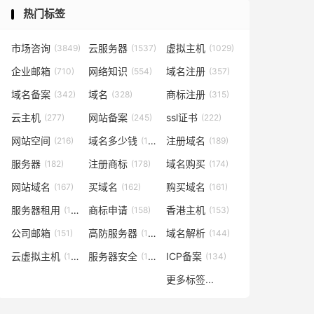
热门标签
市场咨询
云服务器
虚拟主机
(3849)
(1537)
(1029)
企业邮箱
网络知识
域名注册
(710)
(554)
(357)
域名备案
域名
商标注册
(342)
(328)
(315)
云主机
网站备案
ssl证书
(277)
(245)
(222)
网站空间
域名多少钱
注册域名
(216)
(194)
(189)
服务器
注册商标
域名购买
(182)
(178)
(174)
网站域名
买域名
购买域名
(167)
(162)
(161)
服务器租用
商标申请
香港主机
(160)
(158)
(153)
公司邮箱
高防服务器
域名解析
(151)
(146)
(144)
云虚拟主机
服务器安全
ICP备案
(140)
(137)
(134)
更多标签...