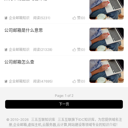
企业邮箱知识
阅读(5231)
赞(
0
)


公司邮箱是什么意思
企业邮箱知识
阅读(21328)
赞(
0
)


公司邮箱怎么查
企业邮箱知识
阅读(47695)
赞(
0
)


Page: 1 of 2
下一页
© 2010-2026
三五互联知识库
三五互联
旗下IDC知识库，为您提供域名注
册,企业邮箱,虚拟主机,云服务器,云计算,网站建设等领域专业的知识介绍！