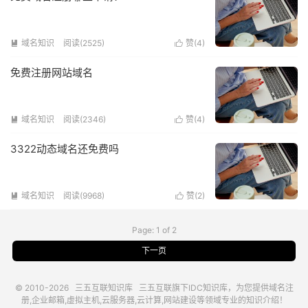
域名知识
阅读(2525)
赞(
4
)


免费注册网站域名
域名知识
阅读(2346)
赞(
4
)


3322动态域名还免费吗
域名知识
阅读(9968)
赞(
2
)


Page: 1 of 2
下一页
© 2010-2026
三五互联知识库
三五互联
旗下IDC知识库，为您提供域名注
册,企业邮箱,虚拟主机,云服务器,云计算,网站建设等领域专业的知识介绍！