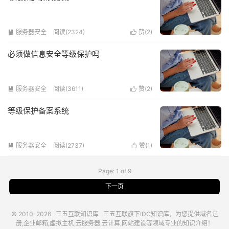
服务器安全
阅读(2324)
赞(
2
)


必须做信息安全等级保护吗
服务器安全
阅读(3611)
赞(
2
)


等级保护备案系统
服务器安全
阅读(2737)
赞(
1
)


Page: 1 of 9
下一页
© 2010-2026
三五互联知识库
三五互联
旗下IDC知识库，为您提供域名注
册,企业邮箱,虚拟主机,云服务器,云计算,网站建设等领域专业的知识介绍！