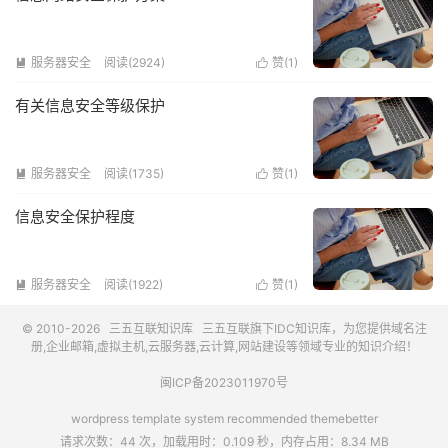
服务器安全
阅读(2924)
赞(
1
)


有关信息安全等级保护
服务器安全
阅读(1735)
赞(
1
)


信息安全保护程度
服务器安全
阅读(1922)
赞(
1
)


© 2010-2026
三五互联知识库
三五互联
旗下IDC知识库，为您提供域名注
册,企业邮箱,虚拟主机,云服务器,云计算,网站建设等领域专业的知识介绍！
闽ICP备2023011970号
wordpress template system recommended
themebetter
请求次数：44 次，加载用时：0.109 秒，内存占用：8.34 MB