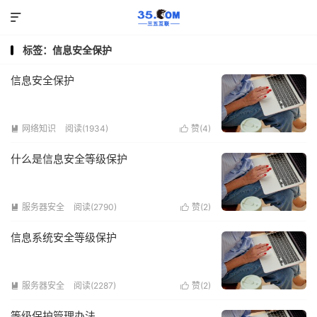

标签：信息安全保护
信息安全保护
网络知识
阅读(1934)
赞(
4
)


什么是信息安全等级保护
服务器安全
阅读(2790)
赞(
2
)


信息系统安全等级保护
服务器安全
阅读(2287)
赞(
2
)


等级保护管理办法