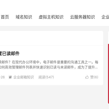
首页
域名知识
虚拟主机知识
云服务器知识
企
置已读邮件
读邮件？在现代办公环境中，电子邮件是重要的沟通工具之一。每
如何高效管理邮件列表并快速识别已读与未读邮件，成为了提升工
邮箱通常提供“已读”功能，帮助用户标记邮件状态，从而更好地跟
-26
企业邮箱知识
阅读(547)
赞(
6
)
本文将介绍如何在企业邮箱中设置已读邮件。

