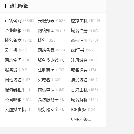
热门标签
市场咨询
云服务器
虚拟主机
(3849)
(1537)
(1029)
企业邮箱
网络知识
域名注册
(710)
(554)
(357)
域名备案
域名
商标注册
(342)
(328)
(315)
云主机
网站备案
ssl证书
(277)
(245)
(222)
网站空间
域名多少钱
注册域名
(216)
(194)
(189)
服务器
注册商标
域名购买
(182)
(178)
(174)
网站域名
买域名
购买域名
(167)
(162)
(161)
服务器租用
商标申请
香港主机
(160)
(158)
(153)
公司邮箱
高防服务器
域名解析
(151)
(146)
(144)
云虚拟主机
服务器安全
ICP备案
(140)
(137)
(134)
更多标签...