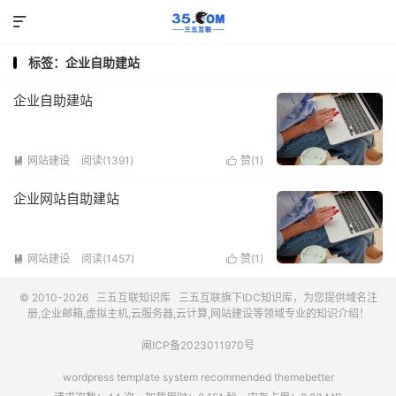

标签：企业自助建站
企业自助建站
网站建设
阅读(1391)
赞(
1
)


企业网站自助建站
网站建设
阅读(1457)
赞(
1
)


© 2010-2026
三五互联知识库
三五互联
旗下IDC知识库，为您提供域名注
册,企业邮箱,虚拟主机,云服务器,云计算,网站建设等领域专业的知识介绍！
闽ICP备2023011970号
wordpress template system recommended
themebetter