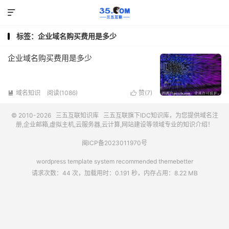

标签：企业域名购买费用是多少
企业域名购买费用是多少
域名知识
阅读(1086)
赞(
7
)


© 2010-2026
三五互联知识库
三五互联
旗下IDC知识库，为您提供域名注
册,企业邮箱,虚拟主机,云服务器,云计算,网站建设等领域专业的知识介绍！
闽ICP备2023011970号
wordpress template system recommended
themebetter
请求次数：44 次，加载用时：0.191 秒，内存占用：8.22 MB