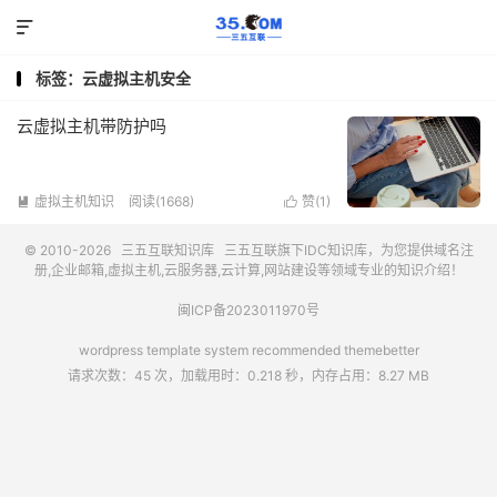

标签：云虚拟主机安全
云虚拟主机带防护吗
虚拟主机知识
阅读(1668)
赞(
1
)


© 2010-2026
三五互联知识库
三五互联
旗下IDC知识库，为您提供域名注
册,企业邮箱,虚拟主机,云服务器,云计算,网站建设等领域专业的知识介绍！
闽ICP备2023011970号
wordpress template system recommended
themebetter
请求次数：45 次，加载用时：0.218 秒，内存占用：8.27 MB