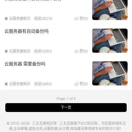
云服务器知识
阅读(2073)
赞(
0
)


云服务器有自动备份吗
云服务器知识
阅读(3201)
赞(
0
)


云服务器 需要备份吗
云服务器知识
阅读(2952)
赞(
0
)


Page: 1 of 2
下一页
© 2010-2026
三五互联知识库
三五互联
旗下IDC知识库，为您提供域名注
册,企业邮箱,虚拟主机,云服务器,云计算,网站建设等领域专业的知识介绍！