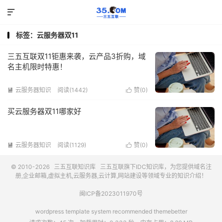

标签：云服务器双11
三五互联双11钜惠来袭，云产品3折购，域
名主机限时特惠！
云服务器知识
阅读(1442)
赞(
0
)


买云服务器双11哪家好
云服务器知识
阅读(1129)
赞(
0
)


© 2010-2026
三五互联知识库
三五互联
旗下IDC知识库，为您提供域名注
册,企业邮箱,虚拟主机,云服务器,云计算,网站建设等领域专业的知识介绍！
闽ICP备2023011970号
wordpress template system recommended
themebetter