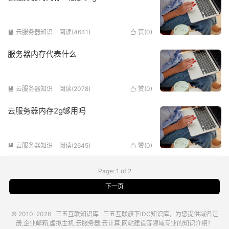
云服务器知识
阅读(4641)
赞(
0
)


服务器内存代表什么
云服务器知识
阅读(2078)
赞(
0
)


云服务器内存2g够用吗
云服务器知识
阅读(2645)
赞(
0
)


Page: 1 of 2
下一页
© 2010-2026
三五互联知识库
三五互联
旗下IDC知识库，为您提供域名注
册,企业邮箱,虚拟主机,云服务器,云计算,网站建设等领域专业的知识介绍！