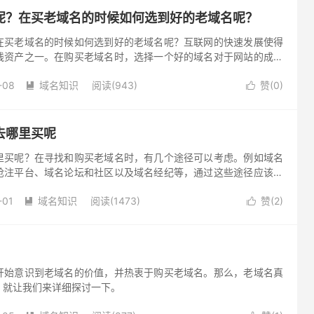
呢？在买老域名的时候如何选到好的老域名呢？
在买老域名的时候如何选到好的老域名呢？互联网的快速发展使得
线资产之一。在购买老域名时，选择一个好的域名对于网站的成功
。本文将介绍如何购买老域名以及如何选取高质量的老域名。
-08
域名知识
阅读(943)
赞(
0
)


去哪里买呢
里买呢？在寻找和购买老域名时，有几个途径可以考虑。例如域名
抢注平台、域名论坛和社区以及域名经纪等，通过这些途径应该能
老域名。
-01
域名知识
阅读(1473)
赞(
2
)


开始意识到老域名的价值，并热衷于购买老域名。那么，老域名真
，就让我们来详细探讨一下。