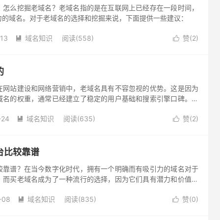
？怎么挖掘老域名？老域名指的是在互联网上已经存在一段时间，
力的域名。对于老域名的选择和挖掘来说，下面提供一些建议：
-13
域名知识
阅读(558)
赞(
2
)


的
在网站建设和网络营销中，老域名具有不容忽视的优势。这是因为
域名的权重，通常已经建立了稳定的用户基础和搜索引擎口碑。但
名都是一个好的选择。在考虑购买老域名时，存在一些必须考虑的
-24
域名知识
阅读(635)
赞(
2
)
下几个方面。


台比较靠谱
较靠谱？在当今数字化时代，拥有一个明确而有吸引力的域名对于
。而买老域名成为了一种流行的选择，因为它们具有潜力和价值。
，选择靠谱的平台是至关重要的。
-08
域名知识
阅读(835)
赞(
0
)

