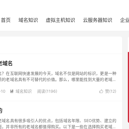
首页
域名知识
虚拟主机知识
云服务器知识
企
老域名
名？在互联网快速发展的今天，域名不仅是网站的标识，更是一种
质的老域名具有不可替代的价值。那么，哪里能找到大量的老域名
。
-10
域名知识
阅读(1196)
赞(
12
)


的
老域名具有很多吸引人的优点，包括域名年限、SEO优势、建立的
而，并非所有的老域名都值得购买。以下是一些在选择购买老域名