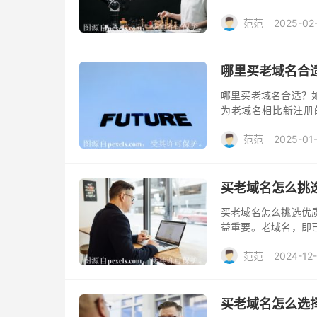
时需要考虑的重要因
范范
2025-02
哪里买老域名合
哪里买老域名合适？
为老域名相比新注册
度、品牌知名度和现
范范
2025-01
的安全和公正。以下
买老域名怎么挑
买老域名怎么挑选优
益重要。老域名，即
评级等优势。下面将
范范
2024-12
买老域名怎么选