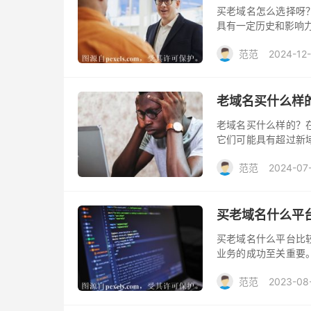
买老域名怎么选择呀
具有一定历史和影响
范范
2024-12
老域名买什么样
老域名买什么样的？
它们可能具有超过新
是，并非所有的老域
范范
2024-07
关键因素，这包括以
买老域名什么平
买老域名什么平台比
业务的成功至关重要
但是在购买老域名时
范范
2023-08