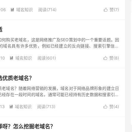
素。
-06
域名知识
阅读(714)
赞(
7
)


适
如何购买老域名，这是网络推广及SEO策划中的一个重要话题。因
的域名具有许多优势，例如已经建立的反向链接、搜索引擎信任
有的流量等。然而，购买老域名需要谨慎的挑选平台，以确保交易
-10
域名知识
阅读(601)
赞(
8
)
是几个购买老域名的途径：


选优质老域名？
质老域名？随着网络营销的发展，域名对于网络品牌形象的建立日
已经存在一段时间的域名，通常可能已经持有历史数据和搜索引擎
分析探讨怎么挑选优质的老域名。
-13
域名知识
阅读(713)
赞(
4
)


择呀？怎么挖掘老域名？