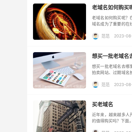
老域名如何购买
老域名如何购买呢？
域名成为了重要的在
和品牌形象至关重要
范范
2023-08
想买一批老域名
想买一批老域名去哪
拍卖网站、过期域名
够找到适合你需求的
范范
2023-08
买老域名
近年来，越来越多人
的值得购买吗？下面