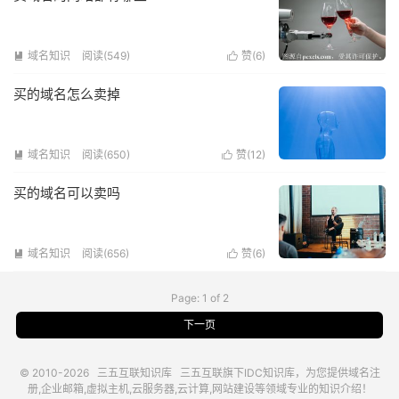
域名知识
阅读(549)
赞(
6
)


买的域名怎么卖掉
域名知识
阅读(650)
赞(
12
)


买的域名可以卖吗
域名知识
阅读(656)
赞(
6
)


Page: 1 of 2
下一页
© 2010-2026
三五互联知识库
三五互联
旗下IDC知识库，为您提供域名注
册,企业邮箱,虚拟主机,云服务器,云计算,网站建设等领域专业的知识介绍！