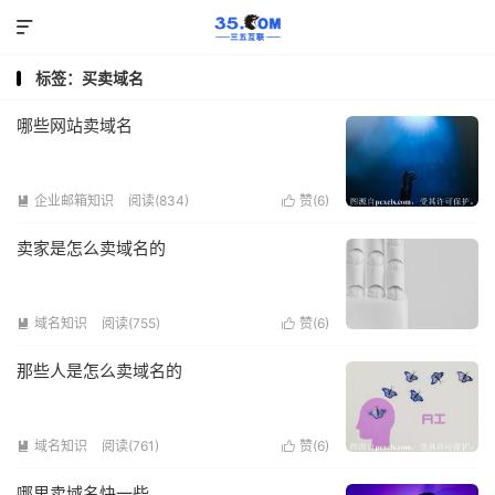

标签：买卖域名
哪些网站卖域名
企业邮箱知识
阅读(834)
赞(
6
)


卖家是怎么卖域名的
域名知识
阅读(755)
赞(
6
)


那些人是怎么卖域名的
域名知识
阅读(761)
赞(
6
)


哪里卖域名快一些