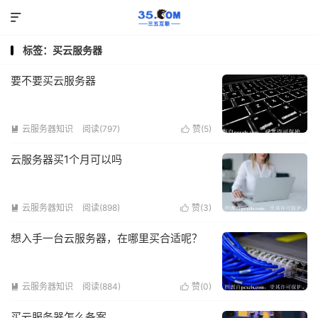

标签：买云服务器
要不要买云服务器
云服务器知识
阅读(797)
赞(
5
)


云服务器买1个月可以吗
云服务器知识
阅读(898)
赞(
3
)


想入手一台云服务器，在哪里买合适呢？
云服务器知识
阅读(884)
赞(
0
)


买云服务器怎么备案