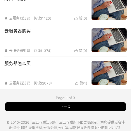
云服务器知识
阅读(1120)
赞(
0
)


云服务器购买
云服务器知识
阅读(1374)
赞(
0
)


服务器怎么买
云服务器知识
阅读(2078)
赞(
1
)


Page: 1 of 3
下一页
© 2010-2026
三五互联知识库
三五互联
旗下IDC知识库，为您提供域名注
册,企业邮箱,虚拟主机,云服务器,云计算,网站建设等领域专业的知识介绍！