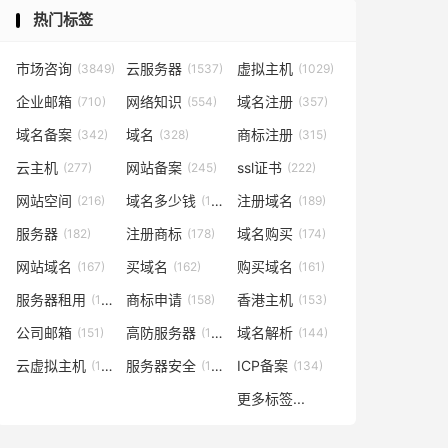
热门标签
市场咨询
云服务器
虚拟主机
(3849)
(1537)
(1029)
企业邮箱
网络知识
域名注册
(710)
(554)
(357)
域名备案
域名
商标注册
(342)
(328)
(315)
云主机
网站备案
ssl证书
(277)
(245)
(222)
网站空间
域名多少钱
注册域名
(216)
(194)
(189)
服务器
注册商标
域名购买
(182)
(178)
(174)
网站域名
买域名
购买域名
(167)
(162)
(161)
服务器租用
商标申请
香港主机
(160)
(158)
(153)
公司邮箱
高防服务器
域名解析
(151)
(146)
(144)
云虚拟主机
服务器安全
ICP备案
(140)
(137)
(134)
更多标签...