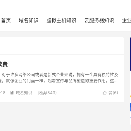
首页
域名知识
虚拟主机知识
云服务器知识
企
续费
？对于许多网络公司或者是新式企业来说，拥有一个具有独特性及
要，就像企业的门面一样，起着宣传与品牌塑造的重要作用。这便
及如何进行续费，本文主要介绍一口价域名的续费流程。
-18
域名知识
阅读(843)
赞(
6
)

