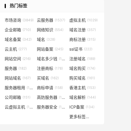
热门标签
市场咨询
云服务器
虚拟主机
(3849)
(1537)
(1029)
企业邮箱
网络知识
域名注册
(710)
(554)
(357)
域名备案
域名
商标注册
(342)
(328)
(315)
云主机
网站备案
ssl证书
(277)
(245)
(222)
网站空间
域名多少钱
注册域名
(216)
(194)
(189)
服务器
注册商标
域名购买
(182)
(178)
(174)
网站域名
买域名
购买域名
(167)
(162)
(161)
服务器租用
商标申请
香港主机
(160)
(158)
(153)
公司邮箱
高防服务器
域名解析
(151)
(146)
(144)
云虚拟主机
服务器安全
ICP备案
(140)
(137)
(134)
更多标签...