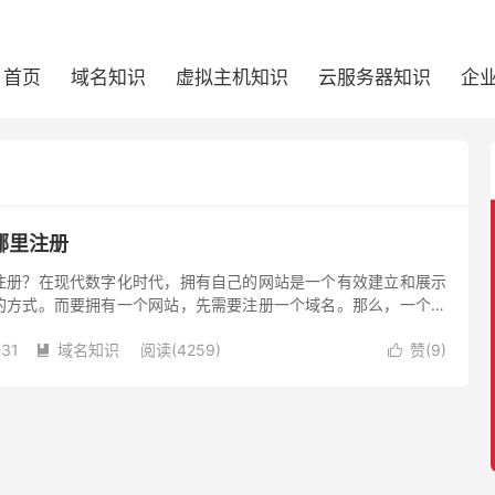
首页
域名知识
虚拟主机知识
云服务器知识
企
哪里注册
注册？在现代数字化时代，拥有自己的网站是一个有效建立和展示
的方式。而要拥有一个网站，先需要注册一个域名。那么，一个网
注册呢？如果想买一个网站域名，尽量要寻找域名后缀资源丰富的
-31
域名知识
阅读(4259)
赞(
9
)
等。

