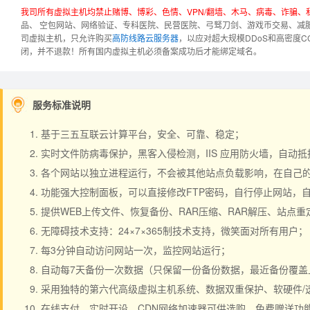
我司所有虚拟主机均禁止赌博、博彩、色情、VPN/翻墙、木马、病毒、诈骗
品、 空包网站、网络验证、专科医院、民营医院、弓驽刀剑、游戏币交易、减
司虚拟主机，只允许购买
高防线路云服务器
，以应对超大规模DDoS和高密度
闭，并不退款！
所有国内虚拟主机必须备案成功后才能绑定域名。
服务标准说明
基于三五互联云计算平台，安全、可靠、稳定；
实时文件防病毒保护，黑客入侵检测，IIS 应用防火墙，自动
各个网站以独立进程运行，不会被其他站点负载影响，在自己的空间
功能强大控制面板，可以直接修改FTP密码，自行停止网站，
提供WEB上传文件、恢复备份、RAR压缩、RAR解压、站点
无障碍技术支持：24×7×365制技术支持，微笑面对所有用户；
每3分钟自动访问网站一次，监控网站运行；
自动每7天备份一次数据（只保留一份备份数据，最近备份覆盖
采用独特的第六代高级虚拟主机系统、数据双重保护、软硬件/
在线支付，实时开设，CDN网络加速器可供选购，免费赠送功