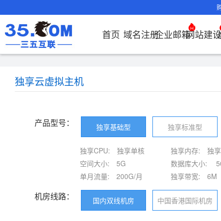
首页
域名注册
企业邮箱
网站建
域名注册
产品
产品
产品
产品
产品
安全证书
出海独立站
产品
证书品牌
网站推广
域名服务
解决方案
服务
解决方案
解决方案
解决方案
解决方案
证书管理
社媒运营
解决方案
常见问题
解决方案
常见问题
常见问题
常见问题
解
解
独享云虚拟主机
域名注册
企业邮箱
刺猬响站
经济型
基础版
云OA
SSL证书
谷易搜
海外加速
ssITrus
百度搜索
DNS管理器
企业云办公解
SSL证书
企业上网解决
企业上网解决
企业上网解决
企业上网解决方案
证书选购
出海社媒
企业邮箱首
如何购买云
什么是CD
什么是OA
企业上
企业上
申请
决方案
方案
方案
方案
运营
要用CDN？
方案
方案
邮局解析及
如何选择合
OA有哪些
域名价格总览
EDM邮件营销
微信小程序
全能型
标准版
OKR
DigiCert
Google优
备案中心
海外加速
企业数字化解决方案
我的证书
国密证书
企业沟通解决
云服务器常见
外贸数字营销
企业云办公解
置使用指南
如何接入域
企业数
网络安
化&推广
云服务器购
35OA有什
产品型号：
近期促销
定制及品牌建
独享型
高级版
人脉云名片
GeoTrust
域名转入
Google优化&
虚拟主机常见问题
证书托管
申请
方案
问题
解决方案
决方案
决方案
方案
独享基础型
独享标准型
企业邮箱部
如何管理加
站
推广
服务器网站
如何创建O
Whois查询
外贸型
TrustAsia
SSL证书
AI扫描/修复
企业数字化解
IPV6转换服务
企业数字化解
书
域名常
网站建
独享CPU:
独享单核
独享内存:
如何查询流
独享
谷易搜
怎么创建云
决方案
决方案
问题
老型号
企业邮箱续
况？
空间大小:
5G
数据库大小:
5
企业邮箱常见
单月流量:
200G/月
独享带宽:
6M
CDN流量
代理型
问题
费？
机房线路：
国内双线机房
中国香港国际机房
数据库产品