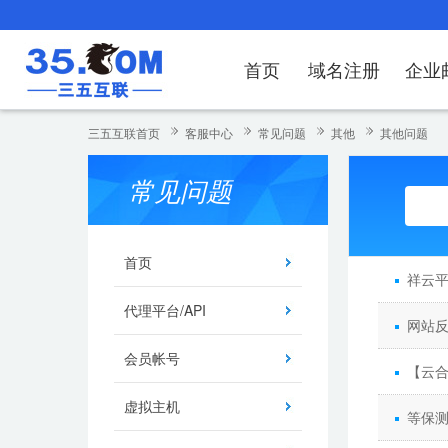
首页
域名注册
企业
域名注册
产品
产品
产品
产品
产品
安全证书
出海独立站
产品
证书品牌
网站推广
域名服务
解决方案
服务
解决方案
解决方案
解决方案
解决方案
三五互联首页
客服中心
常见问题
其他
其他问题
域名注册
企业邮箱
刺猬响站
经济型
基础版
云OA
SSL证书申请
谷易搜
海外加速
ssITrus
百度搜索
DNS管理器
企业云办公解
SSL证书
企业上网解决
企业上网解决
企业上网解决
企
常见问题
域名价格总览
EDM邮件营销
微信小程序
全能型
标准版
OKR
国密证书申请
DigiCert
Google优化&推广
备案中心
企业沟通解决
海外加速
云服务器常见
外贸数字营销
企业云办公解
企
近期促销
定制及品牌建站
独享型
高级版
人脉云名片
GeoTrust
域名转入
企业数字化解
Google优化
IPV6转换服务
企业数字化解
虚
首页
祥云
Whois查询
谷易搜
外贸型
TrustAsia
SSL证书
企业邮箱常见
A
代理平台/API
网站
老型号
会员帐号
代理型
【云
虚拟主机
数据库产品
等保测