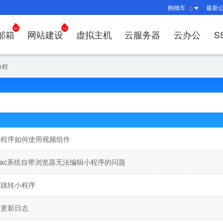
购物车
最新
0
邮箱
网站建设
虚拟主机
云服务器
云办公
S
证书管理
社媒运营
解决方案
常见问题
解决方案
常见问题
常见问题
常见问题
解决方案
解决方案
常见问题
常见问题
常见问题
常见问
常见问
教程
决方案
方案
方案
方案
业上网解决方案
证书选购
出海社媒运营
企业邮箱首次登录
如何购买云服务器
什么是CDN？为什么要用CDN？
什么是OA？
企业上网解决方案
企业上网解决方案
网络安全解决方案
外贸数字营销解决
购买虚拟主机常见问题咨
域名注册新手
如何管理刺猬
HTTP
谷易搜
方案
别？
邮局解析及客户端设置使用指南
如何选择合适的云服务器
如何接入域名？
OA有哪些功能？
如何选择合适的虚拟主机
如何购买域名
站点访问常见
独立站
方案
问题
解决方案
决方案
业数字化解决方案
我的证书
企业数字化解决方案
网络安全解决方案
什么是
企业邮箱部署SSL证书
云服务器购买常见问题
如何管理加速域名？
35OA有什么优势？
虚拟主机购买流程
域名到期了如
如何设置页面
谷易搜
决方案
&推广
决方案
拟主机常见问题
证书托管
域名常见问题
网站建设常见问题
什么是D
小程序如何使用视频组件
企业邮箱续费流程
服务器网站搭建步骤
如何查询流量使用情况？
如何创建OKR？
选择多大的空间和流量合
域名注册常见
网站SEO、
关键词
问题
I扫描/修复
书？
CDN流量包如何续费？
怎么创建云名片？
如何转入/转出
网站安全及侵
费用相
ac系统自带浏览器无法编辑小程序的问题
如何选
序跳转小程序
序更新日志