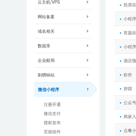
云主机/VPS
投票
网站备案
小程
域名相关
答题
数据库
小程
企业邮局
酒店
砍价
刺猬响站
拼团
微信小程序
公众
注册开通
微信支付
商家
授权发布
点餐
页面组件