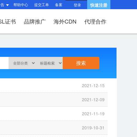
公告
帮助中心
提交工单
备案
快速注册
登录
SL证书
品牌推广
海外CDN
代理合作
题
题
询
指南
响站？
和HTTPS有什么区
产品功能与优势
?
（操作流程）？
问题
建站流程
SSL证书？
何续费？
布局与组件渲染
后台操作指南
V、OV、EV证
2021-12-15
适?
问题
收录相关问题
相关问题
/过户域名？
权相关问题
关问题
2021-12-09
择SSL证书品牌？
2021-11-19
2019-10-31