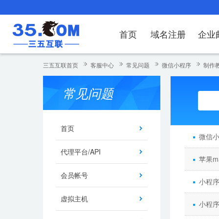
首页
域名注册
企业
域名注册
产品
产品
产品
产品
产品
安全证书
出海独立站
产品
证书品牌
网站推广
域名服务
解决方案
服务
解决方案
解决方案
解决方案
解决方案
三五互联首页
客服中心
常见问题
微信小程序
制作
域名注册
企业邮箱
刺猬响站
经济型
基础版
云OA
SSL证书申请
谷易搜
海外加速
ssITrus
百度搜索
DNS管理器
企业云办公解
SSL证书
企业上网解决
企业上网解决
企业上网解决
企
常见问题
域名价格总览
EDM邮件营销
微信小程序
全能型
标准版
OKR
国密证书申请
DigiCert
Google优化&推广
备案中心
企业沟通解决
海外加速
云服务器常见
外贸数字营销
企业云办公解
企
近期促销
定制及品牌建站
独享型
高级版
人脉云名片
GeoTrust
域名转入
企业数字化解
Google优化
IPV6转换服务
企业数字化解
虚
首页
微信
Whois查询
谷易搜
外贸型
TrustAsia
SSL证书
企业邮箱常见
A
代理平台/API
苹果m
老型号
会员帐号
代理型
小程
虚拟主机
数据库产品
小程