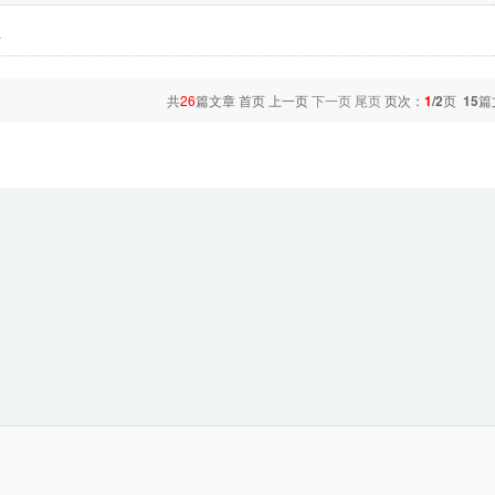
员
共
26
篇文章 首页 上一页
下一页
尾页
页次：
1
/2
页
15
篇