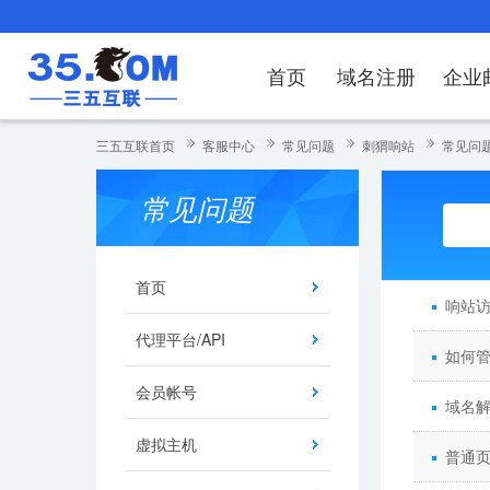
首页
域名注册
企业
域名注册
产品
产品
产品
产品
产品
安全证书
出海独立站
产品
证书品牌
网站推广
域名服务
解决方案
服务
解决方案
解决方案
解决方案
解决方案
三五互联首页
客服中心
常见问题
刺猬响站
常见问
域名注册
企业邮箱
刺猬响站
经济型
基础版
云OA
SSL证书申请
谷易搜
海外加速
ssITrus
百度搜索
DNS管理器
企业云办公解
SSL证书
企业上网解决
企业上网解决
企业上网解决
企
常见问题
域名价格总览
EDM邮件营销
微信小程序
全能型
标准版
OKR
国密证书申请
DigiCert
Google优化&推广
备案中心
企业沟通解决
海外加速
云服务器常见
外贸数字营销
企业云办公解
企
近期促销
定制及品牌建站
独享型
高级版
人脉云名片
GeoTrust
域名转入
企业数字化解
Google优化
IPV6转换服务
企业数字化解
虚
首页
响站
Whois查询
谷易搜
外贸型
TrustAsia
SSL证书
企业邮箱常见
A
代理平台/API
如何
老型号
会员帐号
代理型
域名
虚拟主机
数据库产品
普通