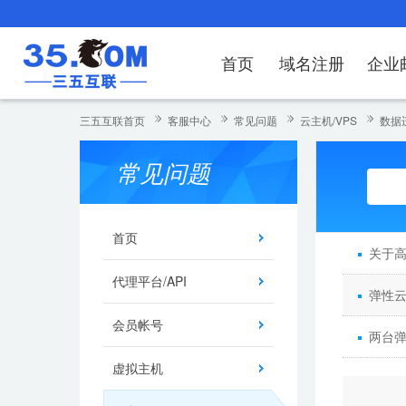
首页
域名注册
企业
域名注册
产品
产品
产品
产品
产品
安全证书
出海独立站
产品
证书品牌
网站推广
域名服务
解决方案
服务
解决方案
解决方案
解决方案
解决方案
三五互联首页
客服中心
常见问题
云主机/VPS
数据
域名注册
企业邮箱
刺猬响站
经济型
基础版
云OA
SSL证书申请
谷易搜
海外加速
ssITrus
百度搜索
DNS管理器
企业云办公解
SSL证书
企业上网解决
企业上网解决
企业上网解决
企
常见问题
域名价格总览
EDM邮件营销
微信小程序
全能型
标准版
OKR
国密证书申请
DigiCert
Google优化&推广
备案中心
企业沟通解决
海外加速
云服务器常见
外贸数字营销
企业云办公解
企
近期促销
定制及品牌建站
独享型
高级版
人脉云名片
GeoTrust
域名转入
企业数字化解
Google优化
IPV6转换服务
企业数字化解
虚
首页
关于
Whois查询
谷易搜
外贸型
TrustAsia
SSL证书
企业邮箱常见
A
代理平台/API
弹性云
老型号
会员帐号
代理型
两台
虚拟主机
数据库产品