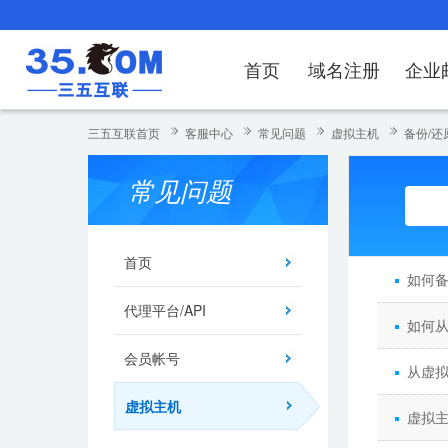
首页
域名注册
企业
域名注册
产品
产品
产品
产品
产品
安全证书
出海独立站
产品
证书品牌
网站推广
域名服务
解决方案
服务
解决方案
解决方案
解决方案
解决方案
三五互联首页
客服中心
常见问题
虚拟主机
备份/还
域名注册
企业邮箱
刺猬响站
经济型
基础版
云OA
SSL证书申请
谷易搜
海外加速
ssITrus
百度搜索
DNS管理器
企业云办公解
SSL证书
企业上网解决
企业上网解决
企业上网解决
企
常见问题
域名价格总览
EDM邮件营销
微信小程序
全能型
标准版
OKR
国密证书申请
DigiCert
Google优化&推广
备案中心
企业沟通解决
海外加速
云服务器常见
外贸数字营销
企业云办公解
企
近期促销
定制及品牌建站
独享型
高级版
人脉云名片
GeoTrust
域名转入
企业数字化解
Google优化
IPV6转换服务
企业数字化解
虚
首页
如何
Whois查询
谷易搜
外贸型
TrustAsia
SSL证书
企业邮箱常见
A
代理平台/API
如何
老型号
会员帐号
代理型
从虚拟
虚拟主机
数据库产品
虚拟主