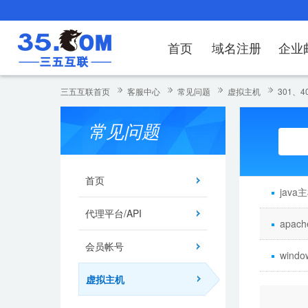
首页
域名注册
企业
域名注册
产品
产品
产品
产品
产品
安全证书
出海独立站
产品
证书品牌
网站推广
域名服务
解决方案
服务
解决方案
解决方案
解决方案
解决方案
三五互联首页
客服中心
常见问题
虚拟主机
301、4
域名注册
企业邮箱
刺猬响站
经济型
基础版
云OA
SSL证书申请
谷易搜
海外加速
ssITrus
百度搜索
DNS管理器
企业云办公解
SSL证书
企业上网解决
企业上网解决
企业上网解决
企
常见问题
域名价格总览
EDM邮件营销
微信小程序
全能型
标准版
OKR
国密证书申请
DigiCert
Google优化&推广
备案中心
企业沟通解决
海外加速
云服务器常见
外贸数字营销
企业云办公解
企
近期促销
定制及品牌建站
独享型
高级版
人脉云名片
GeoTrust
域名转入
企业数字化解
Google优化
IPV6转换服务
企业数字化解
虚
首页
java
Whois查询
谷易搜
外贸型
TrustAsia
SSL证书
企业邮箱常见
A
代理平台/API
apa
老型号
会员帐号
代理型
wind
虚拟主机
数据库产品